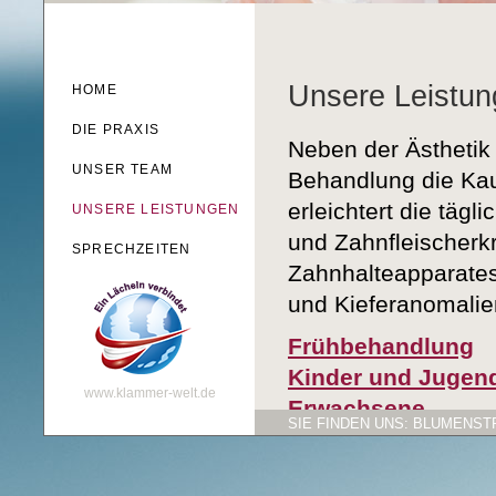
Unsere Leistun
HOME
DIE PRAXIS
Neben der Ästhetik 
UNSER TEAM
Behandlung die Kau
erleichtert die tägl
UNSERE LEISTUNGEN
und Zahnfleischerk
SPRECHZEITEN
Zahnhalteapparates
und Kieferanomalien
Frühbehandlung
Kinder und Jugend
www.klammer-welt.de
Erwachsene
SIE FINDEN UNS: BLUMENSTRA
Glattflächenversi
Eigenes Praxislab